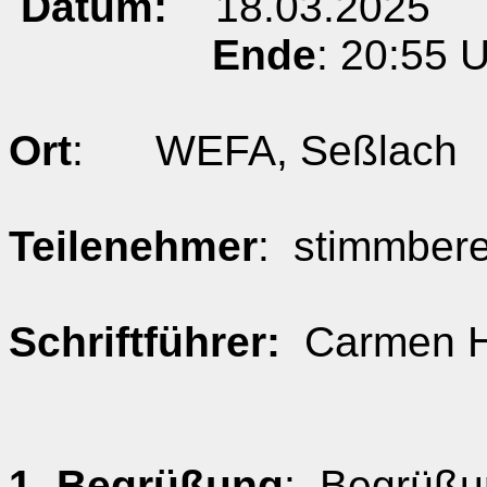
Datum:
18.03.2025
Ende
: 20:55 
Ort
:
WEFA, Seßlach
Teilenehmer
:
stimmbere
Schriftführer:
Carmen
1. Begrüßung
:
Begrüßun